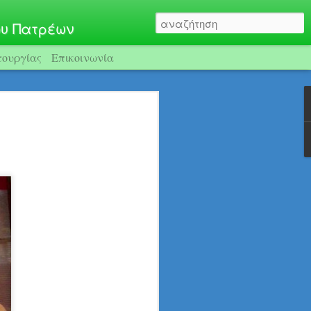
ου Πατρέων
τουργίας
Επικοινωνία
 Δήμου Πατρέων
τα»
πλαίσια του προγράμματος Building a robust and democratic civi
Ανοικτή εκδήλωση ενημέρωσης για τη Νεφρ