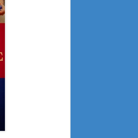
 του έργου των υπηρεσιών του Δήμου Πατρέων
Έκθεση 400 μαθητών του Εικαστικού Εργαστ
Το χρώμα στη ζωή μας