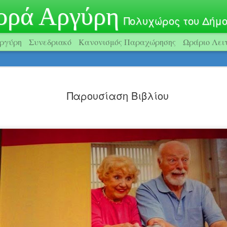
ορά Αργύρη
Πολυχώρος του Δήμ
ργύρη
Συνεδριακό
Κανονισμός Παραχώρησης
Ωράριο Λει
Παρουσίαση Βιβλίου
Ετήσια έκθεση του Εικαστικού Εργαστηρίου του
λογία στην Ιατρική κοινότητα: Νεφρός και Ρευματικά Νοσήμα
Εργαστήριο στα 