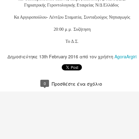
Γηριατρικής Γεροντολογικής Εταιρείας Ν/Δ Ελλάδος
Κα Αργυροπούλου- Λέντζου Σταματία, Συνταξιούχος Νηπιαγωγός
Ημερίδα: «Το αποτύπωμα της Επανάστασης του 18
Σεμινάριο Πρώ
 "Η πόλη εντός"
20:00 μ.μ. Συζήτηση
Το Δ.Σ.
Δημοσιεύτηκε
13th February 2016
από τον χρήστη
AgoraArgiri
0
Προσθέστε ένα σχόλιο
Αναδρομική Έ
Καλά Χριστούγεννα & Eυτυχισμένο το Νέο Έτος