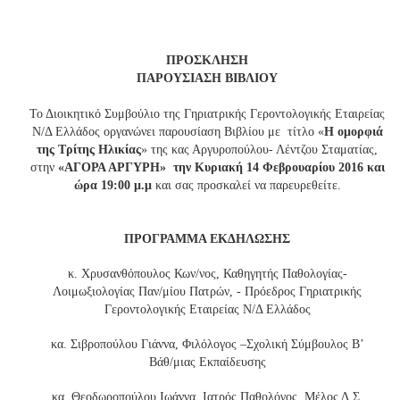
Χρωματιστά Όνειρα
Πάτρα...Κάθε μ
ΠΡΟΣΚΛΗΣΗ
ΠΑΡΟΥΣΙΑΣΗ ΒΙΒΛΙΟΥ
Το Διοικητικό Συμβούλιο της Γηριατρικής Γεροντολογικής Εταιρείας
Ν/Δ Ελλάδος οργανώνει παρουσίαση Βιβλίου με τίτλο «
Η ομορφιά
της Τρίτης Ηλικίας
» της κας Αργυροπούλου- Λέντζου Σταματίας,
στην
«ΑΓΟΡΑ ΑΡΓΥΡΗ» την Κυριακή 14 Φεβρουαρίου 2016 και
ώρα 19:00 μ.μ
και σας προσκαλεί να παρευρεθείτε.
Βιώσιμη Αστική Κινητικότητα για την πόλη της Πά
μμετοχικού Σχεδιασμού Ψηφιακών Εργαλείων
ροντίδας σε ηλικιωμένους
Ημερίδα: Υγε
ΠΡΟΓΡΑΜΜΑ ΕΚΔΗΛΩΣΗΣ
κ. Χρυσανθόπουλος Κων/νος, Καθηγητής Παθολογίας-
Λοιμωξιολογίας Παν/μίου Πατρών, - Πρόεδρος Γηριατρικής
Γεροντολογικής Εταιρείας Ν/Δ Ελλάδος
κα. Σιβροπούλου Γιάννα, Φιλόλογος –Σχολική Σύμβουλος Β’
Βάθ/μιας Εκπαίδευσης
κα. Θεοδωροπούλου Ιωάννα, Ιατρός Παθολόγος, Μέλος Δ.Σ.