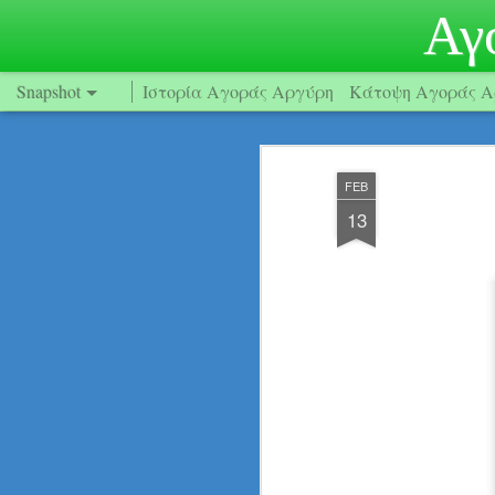
Αγ
Snapshot
Ιστορία Αγοράς Αργύρη
Κάτοψη Αγοράς Α
FEB
13
Safe Amea (www.safeamea.gr)
Ημερίδα «Η Ρευματο